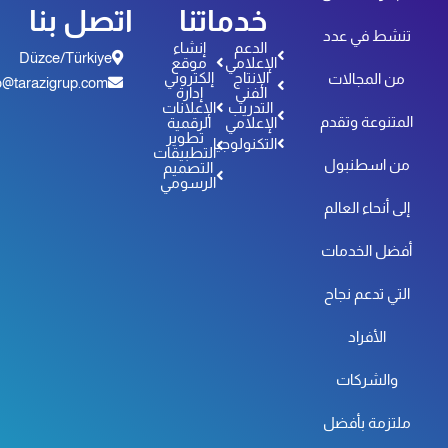
خدماتنا
اتصل بنا
نشط في عدد
الدعم
إنشاء
Düzce/Türkiye
الإعلامي
موقع
الإنتاج
إلكتروني
من المجالات
info@tarazigrup.com
الفني
إدارة
التدريب
الإعلانات
لمتنوعة وتقدم
الإعلامي
الرقمية
تطوير
التكنولوجيا
التطبيقات
ن اسطنبول
التصميم
الرسومي
لى أنحاء العالم
فضل الخدمات
لتي تدعم نجاح
الأفراد
والشركات
لتزمة بأفضل