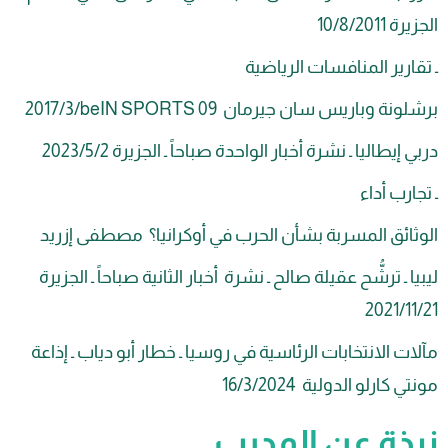
10/8/2
رير المنافسات الرياضية
 وباريس سان جيرمان beIN SPORTS 09‏/3‏/2017
يطاليا ـ نشرة أخبار الواحدة صباحاً ـ الجزيرة 2‏/5‏/2023
رب أداء
ائق المسربة بشأن الحرب في أوكرانيا؟ مصطفى إزريد
 ـ ترشُّح عقيلة صالح ـ نشرة أخبار الثانية صباحاً ـ الجزيرة
 الانتخابات الرئاسية في روسيا ـ خطار أبو دياب ـ إذاعة
ارلو الدولية 16/3/2024
ذة عن المدرب