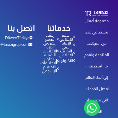
جموعة أعمال
خدماتنا
اتصل بنا
نشط في عدد
الدعم
إنشاء
Düzce/Türkiye
الإعلامي
موقع
الإنتاج
إلكتروني
من المجالات
info@tarazigrup.com
الفني
إدارة
التدريب
الإعلانات
لمتنوعة وتقدم
الإعلامي
الرقمية
تطوير
التكنولوجيا
التطبيقات
ن اسطنبول
التصميم
الرسومي
لى أنحاء العالم
فضل الخدمات
لتي تدعم نجاح
الأفراد