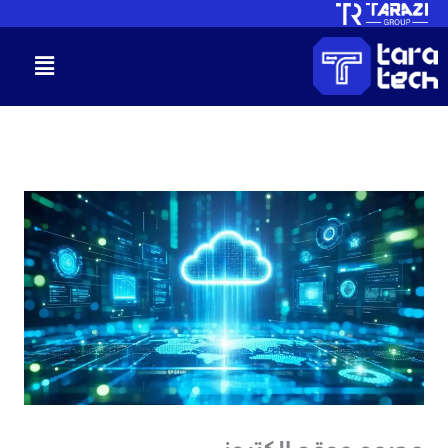
خطي
لى
القائمة
لمحتوى