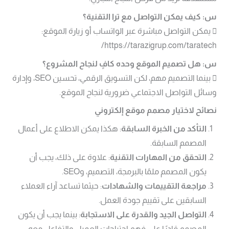
س: كيف يمكن التواصل مع ترا التقنية؟
 يمكن التواصل مباشرة عبر الواتساب أو زيارة الموقع:
https://tarazigrup.com/taratech/
س: هل تصميم الموقع وحده كافٍ لنجاح المشروع؟
 بينما التصميم مهم، لكن التسويق الرقمي، تحسين SEO، وإدارة
وسائل التواصل الاجتماعي ضرورية لنجاح الموقع.
نصائح لاختيار مصمم موقع إلكتروني
التأكد من الخبرة السابقة
: هكذا يمكن الاطلاع على أعمال
المصمم السابقة.
التحقق من المهارات التقنية
: علاوة على ذلك، يجب أن
يكون المصمم ملمًا بالبرمجة، التصميم، وSEO.
مراجعة التقييمات والشهادات
: حيثما تساعد آراء العملاء
السابقين على تقييم جودة العمل.
التواصل الجيد والقدرة على الاستجابة
: بينما يجب أن يكون
المصمم قادرًا على فهم احتياجات العميل والتفاعل معه.