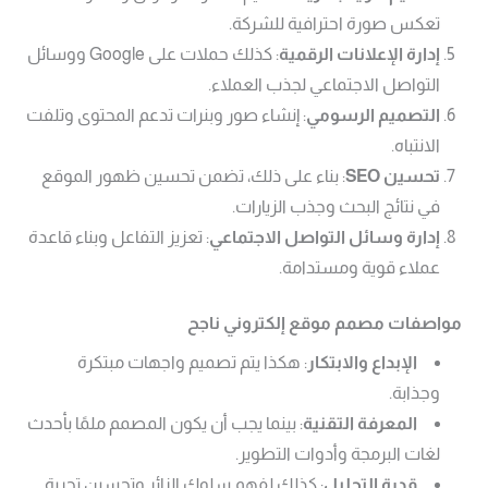
تعكس صورة احترافية للشركة.
إدارة الإعلانات الرقمية
: كذلك حملات على Google ووسائل
التواصل الاجتماعي لجذب العملاء.
التصميم الرسومي
: إنشاء صور وبنرات تدعم المحتوى وتلفت
الانتباه.
تحسين
SEO
: بناء على ذلك، تضمن تحسين ظهور الموقع
في نتائج البحث وجذب الزيارات.
إدارة وسائل التواصل الاجتماعي
: تعزيز التفاعل وبناء قاعدة
عملاء قوية ومستدامة.
مواصفات مصمم موقع إلكتروني ناجح
الإبداع والابتكار
: هكذا يتم تصميم واجهات مبتكرة
وجذابة.
المعرفة التقنية
: بينما يجب أن يكون المصمم ملمًا بأحدث
لغات البرمجة وأدوات التطوير.
قدرة التحليل
: كذلك لفهم سلوك الزائر وتحسين تجربة