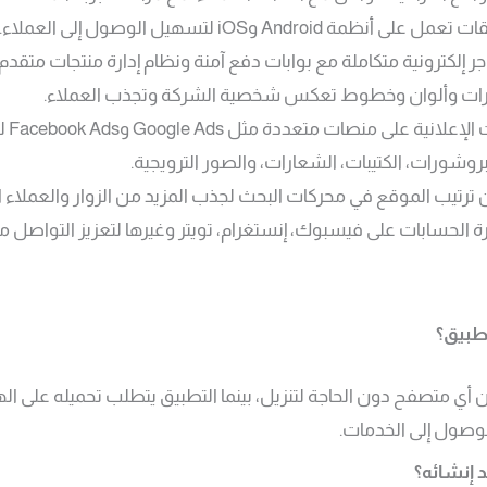
أنظمة Android وiOS لتسهيل الوصول إلى العملاء.
جر إلكترونية متكاملة مع بوابات دفع آمنة ونظام إدارة منتجات متقدم.
رات وألوان وخطوط تعكس شخصية الشركة وتجذب العملاء.
على منصات متعددة مثل Google Ads وFacebook Ads لزيادة الوصول والمبيعات.
وشورات، الكتيبات، الشعارات، والصور الترويجية.
 ترتيب الموقع في محركات البحث لجذب المزيد من الزوار والعملاء ا
ارة الحسابات على فيسبوك، إنستغرام، تويتر وغيرها لتعزيز التواصل م
تطبيق؟
 أي متصفح دون الحاجة لتنزيل، بينما التطبيق يتطلب تحميله على اله
لوصول إلى الخدمات.
 إنشائه؟