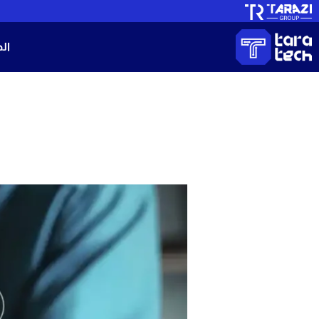
خطي
لى
ال
لمحتوى