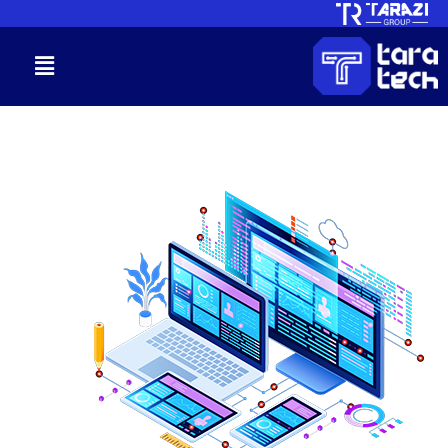
خطي
لى
القائمة
لمحتوى