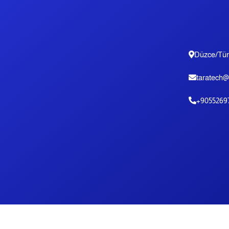
Düzce/Tür
taratech@
9055269