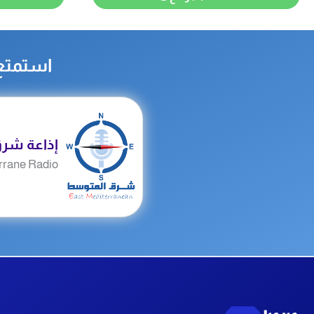
استمتع 
إذاعة شر
rrane Radio